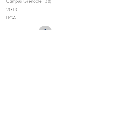
Campus Grenoble (38)
2013
UGA
PAS D'ÉVOLUTION
SANS
CHANGEMENTS
603, avenue du Peuras, zone d'activité
38 210 TULLINS
04 76 66 06 03